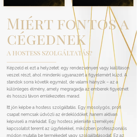
Miért fontos a
cégednek
a hostess szolgáltatás?
Képzeld el ezt a helyzetet: egy rendezvényen vagy kiállításon
veszel részt, ahol mindenki ugyanazért a figyelemért küzd. A
standok sorra követik egymást, de valami hiányzik – az a
különleges élmény, amely megragadja az emberek figyelmét
és hosszú távon emlékezetes marad.
Itt jön képbe a hostess szolgáltatás. Egy mosolygós, profi
csapat nemcsak üdvözli az érdeklődőket, hanem aktívan
képviseli a márkádat. Egy hostess jelenléte személyes
kapcsolatot teremt az ügyfelekkel, miközben professzionális
módon mutatja be termékedet vagy szolgáltatásodat. Ez az