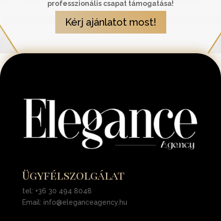
professzionális csapat támogatása!
Kérj ajánlatot most!
Ügyfélszolgálat
tel: +36 30 494 8048
Email: info@eleganceagency.hu