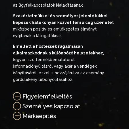
az ügyfélkapcsolatok kialakításának.
Szakértelmükkel és személyes jelenlétükkel
képesek hatékonyan közvetíteni a cég üzenetét
,
miközben pozitív és emlékezetes élményt
nyújtanak a látogatóknak.
Emellett a hostessek rugalmasan
alkalmazkodnak a különböző helyzetekhez
,
legyen szó termékbemutatóról,
információnyújtásról vagy akár a vendégek
irányításáról, ezzel is hozzájárulva az esemény
gördülékeny lebonyolításához.
P
Figyelemfelkeltés
P
Személyes kapcsolat
P
Márkaépítés