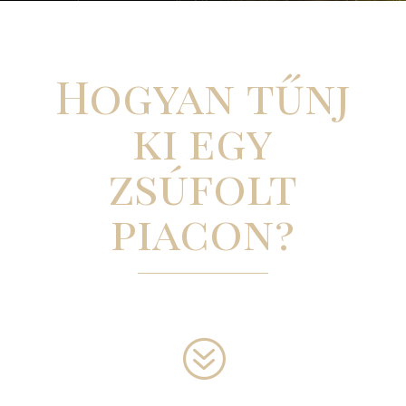
Hogyan tűnj
ki egy
zsúfolt
piacon?
?