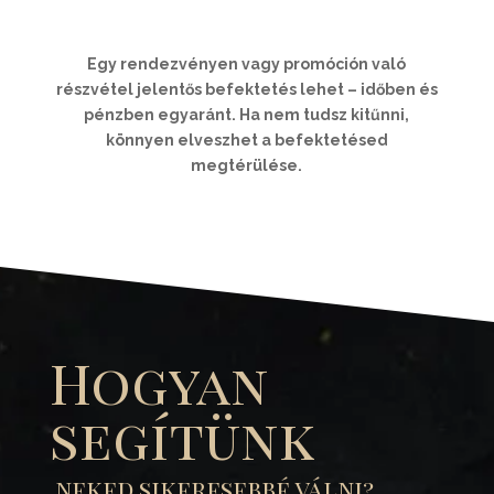
Egy rendezvényen vagy promóción való
részvétel jelentős befektetés lehet – időben és
pénzben egyaránt. Ha nem tudsz kitűnni,
könnyen elveszhet a befektetésed
megtérülése.
Hogyan
segítünk
neked sikeresebbé válni?