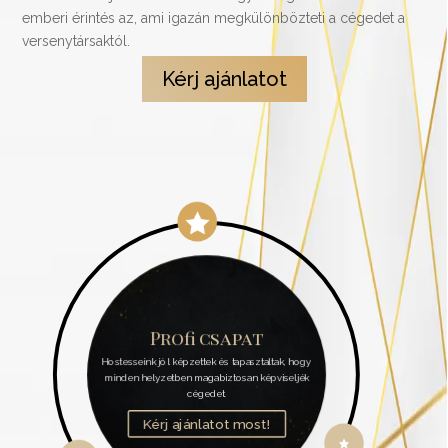
emberi érintés az, ami igazán megkülönbözteti a cégedet a
versenytársaktól.
Kérj ajánlatot


Profi csapat
Hostesseink jól képzettek és tapasztaltak, hogy
minden helyzetben magabiztosan képviseljék
cégedet.
Kérj ajánlatot most!