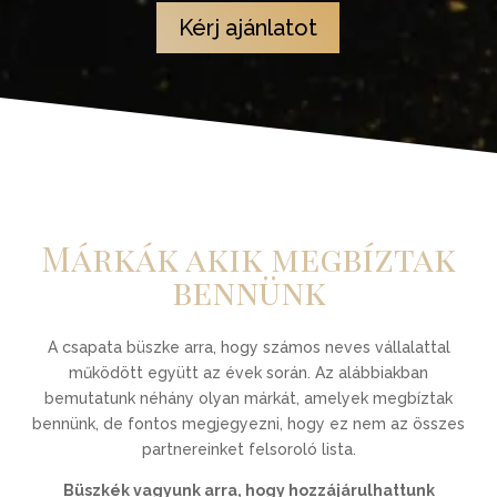
Kérj ajánlatot
Márkák akik megbíztak
bennünk
A csapata büszke arra, hogy számos neves vállalattal
működött együtt az évek során. Az alábbiakban
bemutatunk néhány olyan márkát, amelyek megbíztak
bennünk, de fontos megjegyezni, hogy ez nem az összes
partnereinket felsoroló lista.
Büszkék vagyunk arra, hogy hozzájárulhattunk