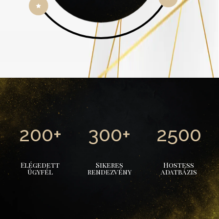

200+
300+
2500
Elégedett
Sikeres
Hostess
ügyfél
rendezvény
adatbázis