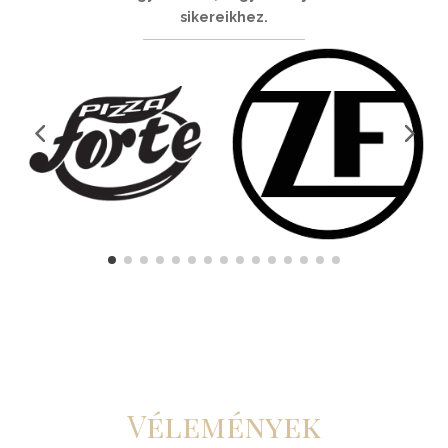
sikereikhez.
Vélemények