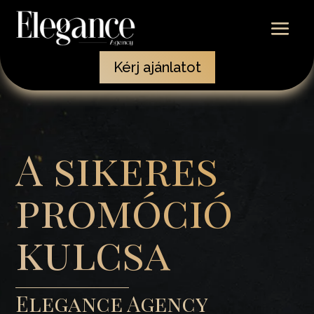
Kérj ajánlatot
A sikeres
promóció
kulcsa
Elegance Agency