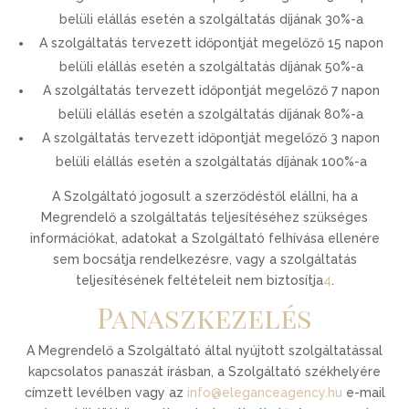
belüli elállás esetén a szolgáltatás díjának 30%-a
A szolgáltatás tervezett időpontját megelőző 15 napon
belüli elállás esetén a szolgáltatás díjának 50%-a
A szolgáltatás tervezett időpontját megelőző 7 napon
belüli elállás esetén a szolgáltatás díjának 80%-a
A szolgáltatás tervezett időpontját megelőző 3 napon
belüli elállás esetén a szolgáltatás díjának 100%-a
A Szolgáltató jogosult a szerződéstől elállni, ha a
Megrendelő a szolgáltatás teljesítéséhez szükséges
információkat, adatokat a Szolgáltató felhívása ellenére
sem bocsátja rendelkezésre, vagy a szolgáltatás
teljesítésének feltételeit nem biztosítja
4
.
Panaszkezelés
A Megrendelő a Szolgáltató által nyújtott szolgáltatással
kapcsolatos panaszát írásban, a Szolgáltató székhelyére
címzett levélben vagy az
info@eleganceagency.hu
e-mail