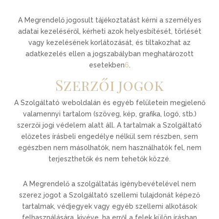
A Megrendelő jogosult tájékoztatást kérni a személyes
adatai kezeléséről, kérheti azok helyesbítését, törlését
vagy kezelésének korlátozását, és tiltakozhat az
adatkezelés ellen a jogszabályban meghatározott
esetekben
6
.
Szerzői jogok
A Szolgáltató weboldalán és egyéb felületein megjelenő
valamennyi tartalom (szöveg, kép, grafika, logó, stb.)
szerzői jogi védelem alatt áll. A tartalmak a Szolgáltató
előzetes írásbeli engedélye nélkül sem részben, sem
egészben nem másolhatók, nem használhatók fel, nem
terjeszthetők és nem tehetők közzé.
A Megrendelő a szolgáltatás igénybevételével nem
szerez jogot a Szolgáltató szellemi tulajdonát képező
tartalmak, védjegyek vagy egyéb szellemi alkotások
felhasználására, kivéve, ha erről a felek külön írásban