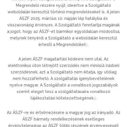
Megrendelő részére nyújt, ideértve a Szolgáltató
weboldalán keresztül történő megrendeléseket is. A jelen
ÁSZF 2025. március 10. napján lép hatályba és
visszavonásig érvényes. A Szolgáltató fenntartja magának
a jogot, hogy az ÁSZF-et bármikor egyoldalúan módosítsa,
melynek tényéről a Szolgáltató a weboldalán keresztül
értesíti a Megrendelőket
1
.
A jelen ÁSZF magatartási kódexre nem utal. Az
elektronikus úton létrejött szerződés nem minősül írásbeli
szerződésnek, azt a Szolgáltató nem iktatja, így utólag
nem hozzáférhető. A szolgáltatás igénybevételének
nyelve magyar. A Szolgáltató a vonatkozó jogszabályok
szerint eleget tesz a szolgáltatásaira vonatkozó
tájékoztatási kötelezettségének
3
.
Az ÁSZF-re és értelmezésére a magyar jog az irányadó. Az
ÁSZF bármely rendelkezésének esetleges
érvénytelensége az ÁSZF többi részének érvényességét