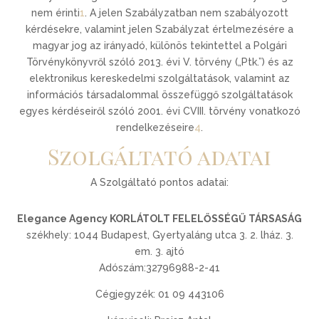
nem érinti
1
.
A jelen Szabályzatban nem szabályozott
kérdésekre, valamint jelen Szabályzat értelmezésére a
magyar jog az irányadó, különös tekintettel a Polgári
Törvénykönyvről szóló 2013. évi V. törvény („Ptk.”) és az
elektronikus kereskedelmi szolgáltatások, valamint az
információs társadalommal összefüggő szolgáltatások
egyes kérdéseiről szóló 2001. évi CVIII. törvény vonatkozó
rendelkezéseire
4
.
Szolgáltató adatai
A Szolgáltató pontos adatai:
Elegance Agency
KORLÁTOLT FELELŐSSÉGŰ TÁRSASÁG
székhely: 1044 Budapest, Gyertyaláng utca 3. 2. lház. 3.
em. 3. ajtó
Adószám:32796988-2-41
Cégjegyzék: 01 09 443106