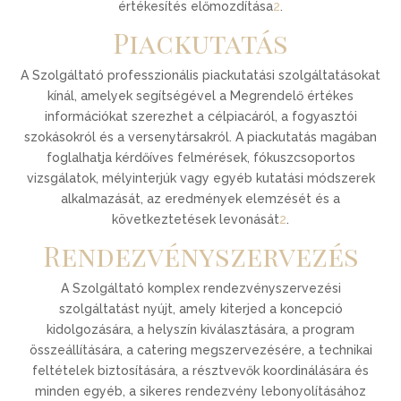
értékesítés előmozdítása
2
.
Piackutatás
A Szolgáltató professzionális piackutatási szolgáltatásokat
kínál, amelyek segítségével a Megrendelő értékes
információkat szerezhet a célpiacáról, a fogyasztói
szokásokról és a versenytársakról. A piackutatás magában
foglalhatja kérdőíves felmérések, fókuszcsoportos
vizsgálatok, mélyinterjúk vagy egyéb kutatási módszerek
alkalmazását, az eredmények elemzését és a
következtetések levonását
2
.
Rendezvényszervezés
A Szolgáltató komplex rendezvényszervezési
szolgáltatást nyújt, amely kiterjed a koncepció
kidolgozására, a helyszín kiválasztására, a program
összeállítására, a catering megszervezésére, a technikai
feltételek biztosítására, a résztvevők koordinálására és
minden egyéb, a sikeres rendezvény lebonyolításához