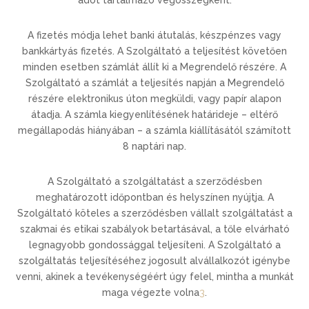
adót tartalmazó végösszegként.
A fizetés módja lehet banki átutalás, készpénzes vagy
bankkártyás fizetés. A Szolgáltató a teljesítést követően
minden esetben számlát állít ki a Megrendelő részére. A
Szolgáltató a számlát a teljesítés napján a Megrendelő
részére elektronikus úton megküldi, vagy papír alapon
átadja. A számla kiegyenlítésének határideje – eltérő
megállapodás hiányában – a számla kiállításától számított
8 naptári nap.
A Szolgáltató a szolgáltatást a szerződésben
meghatározott időpontban és helyszínen nyújtja. A
Szolgáltató köteles a szerződésben vállalt szolgáltatást a
szakmai és etikai szabályok betartásával, a tőle elvárható
legnagyobb gondossággal teljesíteni. A Szolgáltató a
szolgáltatás teljesítéséhez jogosult alvállalkozót igénybe
venni, akinek a tevékenységéért úgy felel, mintha a munkát
maga végezte volna
3
.