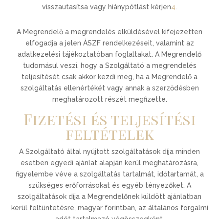
visszautasítsa vagy hiánypótlást kérjen
4
.
A Megrendelő a megrendelés elküldésével kifejezetten
elfogadja a jelen ÁSZF rendelkezéseit, valamint az
adatkezelési tájékoztatóban foglaltakat. A Megrendelő
tudomásul veszi, hogy a Szolgáltató a megrendelés
teljesítését csak akkor kezdi meg, ha a Megrendelő a
szolgáltatás ellenértékét vagy annak a szerződésben
meghatározott részét megfizette.
Fizetési és teljesítési
feltételek
A Szolgáltató által nyújtott szolgáltatások díja minden
esetben egyedi ajánlat alapján kerül meghatározásra,
figyelembe véve a szolgáltatás tartalmát, időtartamát, a
szükséges erőforrásokat és egyéb tényezőket. A
szolgáltatások díja a Megrendelőnek küldött ajánlatban
kerül feltüntetésre, magyar forintban, az általános forgalmi