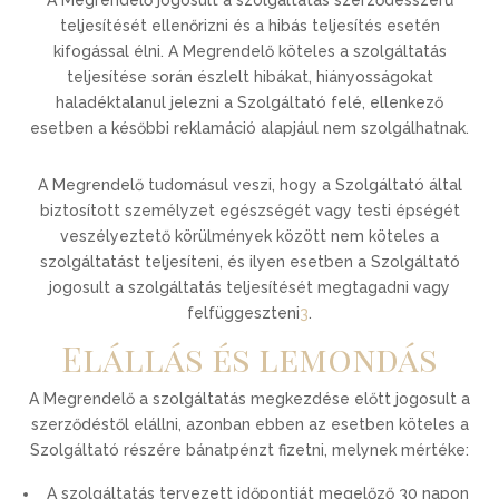
A Megrendelő jogosult a szolgáltatás szerződésszerű
teljesítését ellenőrizni és a hibás teljesítés esetén
kifogással élni. A Megrendelő köteles a szolgáltatás
teljesítése során észlelt hibákat, hiányosságokat
haladéktalanul jelezni a Szolgáltató felé, ellenkező
esetben a későbbi reklamáció alapjául nem szolgálhatnak.
A Megrendelő tudomásul veszi, hogy a Szolgáltató által
biztosított személyzet egészségét vagy testi épségét
veszélyeztető körülmények között nem köteles a
szolgáltatást teljesíteni, és ilyen esetben a Szolgáltató
jogosult a szolgáltatás teljesítését megtagadni vagy
felfüggeszteni
3
.
Elállás és lemondás
A Megrendelő a szolgáltatás megkezdése előtt jogosult a
szerződéstől elállni, azonban ebben az esetben köteles a
Szolgáltató részére bánatpénzt fizetni, melynek mértéke:
A szolgáltatás tervezett időpontját megelőző 30 napon