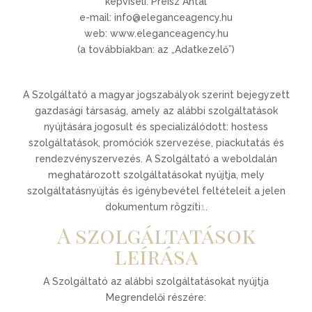
képviseli: Preisz Antal
e-mail: info@eleganceagency.hu
web: www.eleganceagency.hu
(a továbbiakban: az „Adatkezelő”)
A Szolgáltató a magyar jogszabályok szerint bejegyzett
gazdasági társaság, amely az alábbi szolgáltatások
nyújtására jogosult és specializálódott: hostess
szolgáltatások, promóciók szervezése, piackutatás és
rendezvényszervezés. A Szolgáltató a weboldalán
meghatározott szolgáltatásokat nyújtja, mely
szolgáltatásnyújtás és igénybevétel feltételeit a jelen
dokumentum rögzíti
1
.
A szolgáltatások
leírása
A Szolgáltató az alábbi szolgáltatásokat nyújtja
Megrendelői részére: