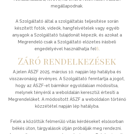
megállapodnak.
A Szolgáltató által a szolgáltatás teljesítése során
készített fotók, videók, hangfelvételek vagy egyéb
anyagok a Szolgáltató tulajdonát képezik, és azokat a
Megrendelő csak a Szolgáltató előzetes írásbeli
engedélyével használhatja fel
6
.
Záró rendelkezések
A jelen ÁSZF 2025. március 10. napján lép hatályba és
visszavonásig érvényes. A Szolgáltató fenntartja a jogot,
hogy az ÁSZF-et bármikor egyoldalúan módosítsa,
melynek tényéről a weboldalán keresztül értesíti a
Megrendelőket. A módosított ÁSZF a weboldalon történő
közzététel napján lép hatályba.
Felek a közöttük felmerülő vitás kérdéseket elsősorban
békés úton, tárgyalások útján próbálják meg rendezni.