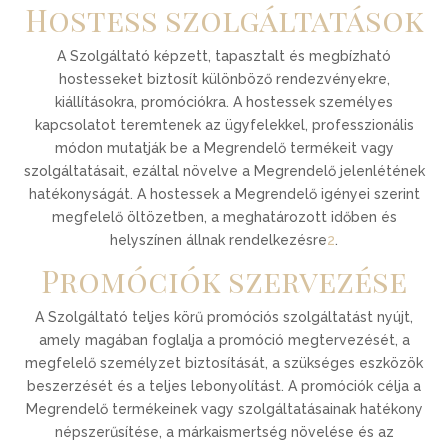
Hostess szolgáltatások
A Szolgáltató képzett, tapasztalt és megbízható
hostesseket biztosít különböző rendezvényekre,
kiállításokra, promóciókra. A hostessek személyes
kapcsolatot teremtenek az ügyfelekkel, professzionális
módon mutatják be a Megrendelő termékeit vagy
szolgáltatásait, ezáltal növelve a Megrendelő jelenlétének
hatékonyságát. A hostessek a Megrendelő igényei szerint
megfelelő öltözetben, a meghatározott időben és
helyszínen állnak rendelkezésre
2
.
Promóciók szervezése
A Szolgáltató teljes körű promóciós szolgáltatást nyújt,
amely magában foglalja a promóció megtervezését, a
megfelelő személyzet biztosítását, a szükséges eszközök
beszerzését és a teljes lebonyolítást. A promóciók célja a
Megrendelő termékeinek vagy szolgáltatásainak hatékony
népszerűsítése, a márkaismertség növelése és az