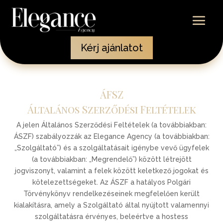
Kérj ajánlatot
ÁFSZ
Általános Szerződési Feltételek
A jelen Általános Szerződési Feltételek (a továbbiakban:
ÁSZF) szabályozzák az Elegance Agency (a továbbiakban:
„Szolgáltató”) és a szolgáltatásait igénybe vevő ügyfelek
(a továbbiakban: „Megrendelő”) között létrejött
jogviszonyt, valamint a felek között keletkező jogokat és
kötelezettségeket. Az ÁSZF a hatályos Polgári
Törvénykönyv rendelkezéseinek megfelelően került
kialakításra, amely a Szolgáltató által nyújtott valamennyi
szolgáltatásra érvényes, beleértve a hostess