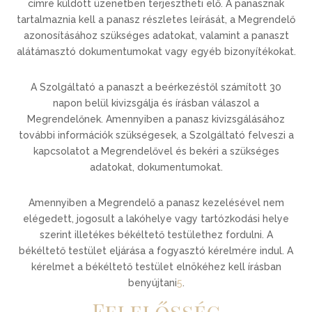
címre küldött üzenetben terjesztheti elő. A panasznak
tartalmaznia kell a panasz részletes leírását, a Megrendelő
azonosításához szükséges adatokat, valamint a panaszt
alátámasztó dokumentumokat vagy egyéb bizonyítékokat.
A Szolgáltató a panaszt a beérkezéstől számított 30
napon belül kivizsgálja és írásban válaszol a
Megrendelőnek. Amennyiben a panasz kivizsgálásához
további információk szükségesek, a Szolgáltató felveszi a
kapcsolatot a Megrendelővel és bekéri a szükséges
adatokat, dokumentumokat.
Amennyiben a Megrendelő a panasz kezelésével nem
elégedett, jogosult a lakóhelye vagy tartózkodási helye
szerint illetékes békéltető testülethez fordulni. A
békéltető testület eljárása a fogyasztó kérelmére indul. A
kérelmet a békéltető testület elnökéhez kell írásban
benyújtani
5
.
Felelősség