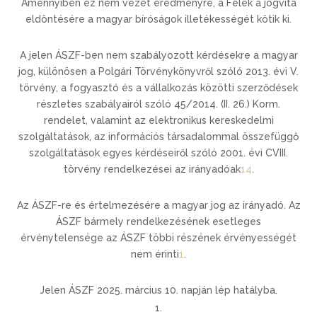
Amennyiben ez nem vezet eredményre, a Felek a jogvita
eldöntésére a magyar bíróságok illetékességét kötik ki.
A jelen ÁSZF-ben nem szabályozott kérdésekre a magyar
jog, különösen a Polgári Törvénykönyvről szóló 2013. évi V.
törvény, a fogyasztó és a vállalkozás közötti szerződések
részletes szabályairól szóló 45/2014. (II. 26.) Korm.
rendelet, valamint az elektronikus kereskedelmi
szolgáltatások, az információs társadalommal összefüggő
szolgáltatások egyes kérdéseiről szóló 2001. évi CVIII.
törvény rendelkezései az irányadóak
1
4
.
Az ÁSZF-re és értelmezésére a magyar jog az irányadó. Az
ÁSZF bármely rendelkezésének esetleges
érvénytelensége az ÁSZF többi részének érvényességét
nem érinti
1
.
Jelen ÁSZF 2025. március 10. napján lép hatályba.