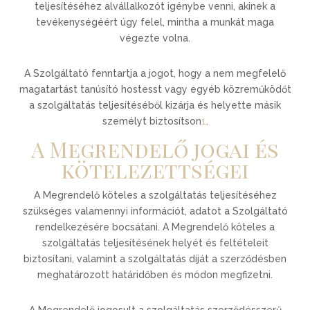
teljesítéséhez alvállalkozót igénybe venni, akinek a
tevékenységéért úgy felel, mintha a munkát maga
végezte volna.
A Szolgáltató fenntartja a jogot, hogy a nem megfelelő
magatartást tanúsító hostesst vagy egyéb közreműködőt
a szolgáltatás teljesítéséből kizárja és helyette másik
személyt biztosítson
1
.
A Megrendelő jogai és
kötelezettségei
A Megrendelő köteles a szolgáltatás teljesítéséhez
szükséges valamennyi információt, adatot a Szolgáltató
rendelkezésére bocsátani. A Megrendelő köteles a
szolgáltatás teljesítésének helyét és feltételeit
biztosítani, valamint a szolgáltatás díját a szerződésben
meghatározott határidőben és módon megfizetni.