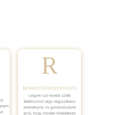
R
Rendezvényszervezés
Legyen szó kisebb üzleti
ió
találkozóról vagy nagyszabású
hanem
eseményről, mi gondoskodunk
ád
arról, hogy minden tökéletesen