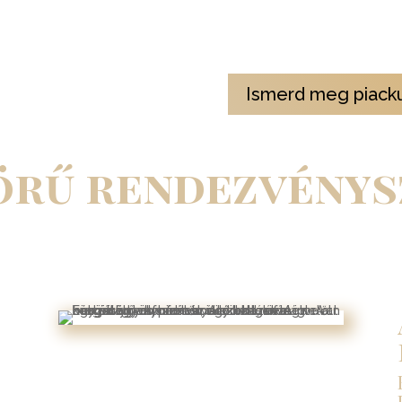
hogy segítsen az eredmények 
meghozatalában.
Ismerd meg piackut
körű rendezvénys
kozóról vagy nagyszabású eseményről, mi gondoskodunk arról, hog