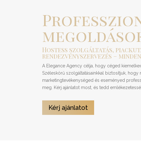
Professzion
megoldáso
Hostess szolgáltatás, piackut
rendezvényszervezés – minden
A Elegance Agency célja, hogy céged kiemelkedj
Széleskörű szolgáltatásainkkal biztosítjuk, hogy
marketingtevékenységed és eseményed professzi
meg. Kérj ajánlatot most, és tedd emlékezetessé
Kérj ajánlatot