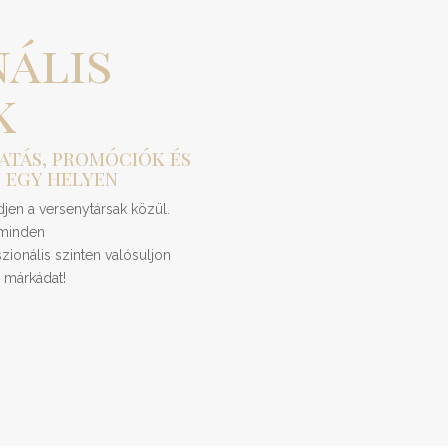
ális
k
atás, promóciók és
 egy helyen
en a versenytársak közül.
 minden
onális szinten valósuljon
 márkádat!