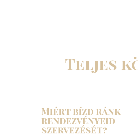
Teljes 
Legyen szó kisebb üzleti talál
Miért bízd ránk
rendezvényeid
szervezését?