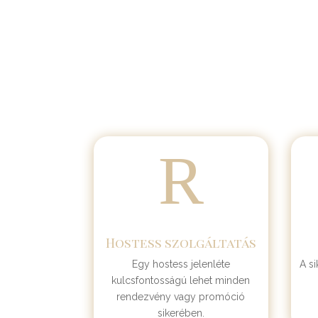
R
Hostess szolgáltatás
Egy hostess jelenléte
A si
kulcsfontosságú lehet minden
rendezvény vagy promóció
sikerében.