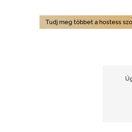
elemzést nyújtunk, hogy segítsünk a jövőbeli str
Tudj meg többet a hostess szol
Úg