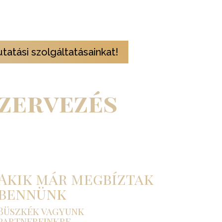
értelmezésében és a stratégiai döntések
atási szolgáltatásainkat!
zervezés
y minden tökéletesen alakuljon.
Akik már megbíztak
bennünk
Büszkék vagyunk
partnereinkre