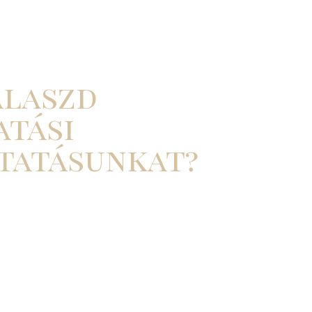
álaszd
atási
tatásunkat?
 információkat nyújtunk a piacodról.
sítani azokat a területeket, ahol kitűnhetsz.
den kutatásunkat az igényeidhez igazítjuk.
unkkal nemcsak a jelenlegi piaci helyzetet
eli trendeket is előre láthatod, ami garantáltan
között. Emellett csapatunk folyamatosan elérhető,