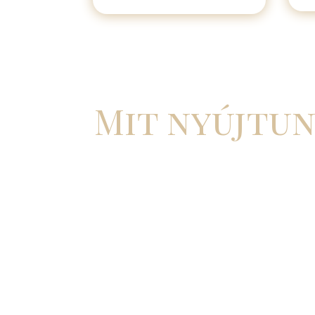
Mit nyújtu
Mosolygós és tapasztalt hostessek:
Akik hite
Rugalmas megoldások:
Igényeidhez igazítjuk 
kiállításról, promócióról vagy rendezvényről.
Eredményorientált hozzáállás:
Célunk az ügy
márkád ismertségének növelése.
A szolgáltatásaink mellett garantáljuk, hogy csa
lesz a projekt során, hogy bármilyen változásra
reagálhassunk. Emellett, az események után rész