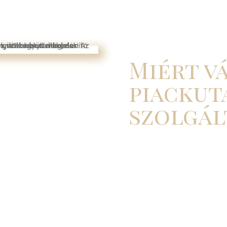
Miért v
piackut
szolgál
Adatalapú döntések:
Pontos
Versenyelőny:
Segítünk azono
Testreszabott elemzés:
Min
A mi piackutatási szolgáltatás
ismerheted meg, hanem a jövőb
feljebb visz a versenytársaid 