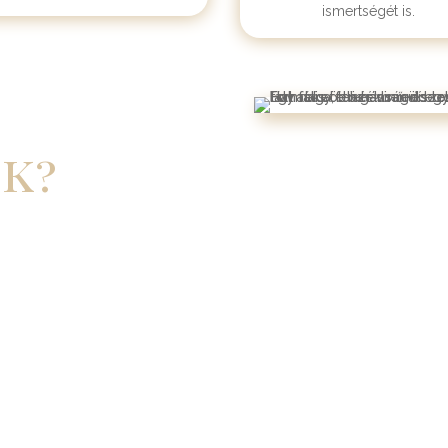
ismertségét is.
nk?
lesen képviselik cégedet.
a szolgáltatást, legyen szó
félkapcsolatok erősítése és a
patunk folyamatosan elérhető
 vagy igényre azonnal
letes visszajelzést és