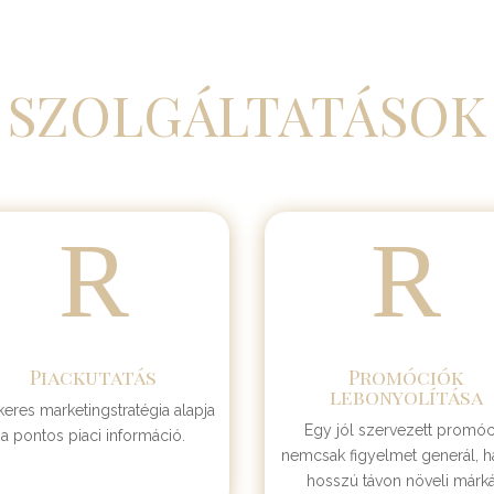
SZOLGÁLTATÁSOK
R
R
Piackutatás
Promóciók
lebonyolítása
keres marketingstratégia alapja
Egy jól szervezett promóc
a pontos piaci információ.
nemcsak figyelmet generál, 
hosszú távon növeli márk