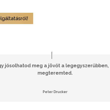
atégiai döntéseidben.
gáltatásról!
y jósolhatod meg a jövőt a legegyszerűbben,
megteremted.
Peter Drucker