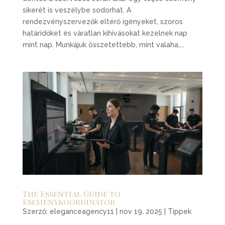
sikerét is veszélybe sodorhat. A
rendezvényszervezők eltérő igényeket, szoros
határidőket és váratlan kihívásokat kezelnek nap
mint nap. Munkájuk összetettebb, mint valaha,...
The Essential Guide to
Eseménykoordinátor
Szerző:
eleganceagency11
|
nov 19, 2025
|
Tippek