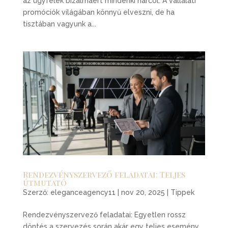
az ügyfelek bizalmáért mindenki harcol. A vállalati
promóciók világában könnyű elveszni, de ha
tisztában vagyunk a...
Rendezvényszervező feladatai: Teljes
útmutató
Szerző:
eleganceagency11
|
nov 20, 2025
|
Tippek
Rendezvényszervező feladatai: Egyetlen rossz
döntés a szervezés során akár egy teljes esemény