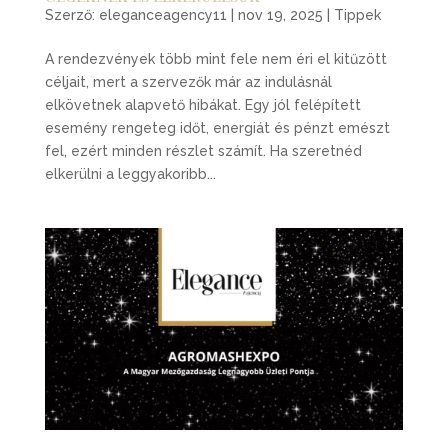
Szerző:
eleganceagency11
|
nov 19, 2025
|
Tippek
A rendezvények több mint fele nem éri el kitűzött
céljait, mert a szervezők már az indulásnál
elkövetnek alapvető hibákat. Egy jól felépített
esemény rengeteg időt, energiát és pénzt emészt
fel, ezért minden részlet számít. Ha szeretnéd
elkerülni a leggyakoribb...