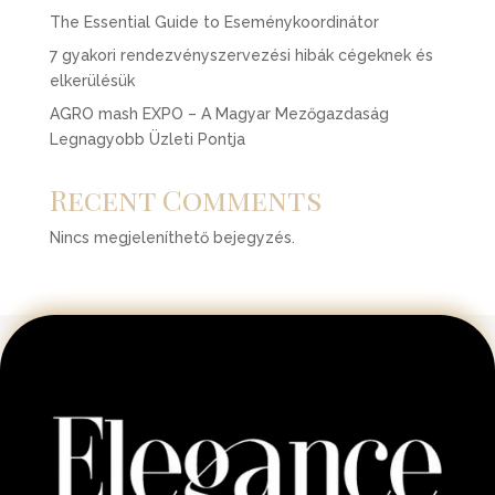
The Essential Guide to Eseménykoordinátor
7 gyakori rendezvényszervezési hibák cégeknek és
elkerülésük
AGRO mash EXPO – A Magyar Mezőgazdaság
Legnagyobb Üzleti Pontja
Recent Comments
Nincs megjeleníthető bejegyzés.