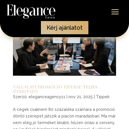
Kérj ajánlatot
Vállalati promóció típusai: teljes
útmutató
Szerző:
eleganceagency11
|
nov 21, 2025
|
Tippek
A cégek csaknem 80 százaléka számára a promóció
döntő szerepet játszik a piacon maradásban. Ma már
nem elég jó terméket kínálni, hiszen óriási a verseny,