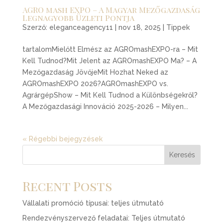
AGRO mash EXPO – A Magyar Mezőgazdaság
Legnagyobb Üzleti Pontja
Szerző:
eleganceagency11
|
nov 18, 2025
|
Tippek
tartalomMielőtt Elmész az AGROmashEXPO-ra – Mit
Kell Tudnod?Mit Jelent az AGROmashEXPO Ma? – A
Mezőgazdaság JövőjeMit Hozhat Neked az
AGROmashEXPO 2026?AGROmashEXPO vs.
AgrárgépShow – Mit Kell Tudnod a Különbségekről?
A Mezőgazdasági Innováció 2025-2026 – Milyen...
« Régebbi bejegyzések
Keresés
Recent Posts
Vállalati promóció típusai: teljes útmutató
Rendezvényszervező feladatai: Teljes útmutató